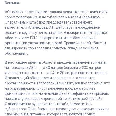
бензина.
«Ситуация с поставками топлива осложняется, – признал в
своем телеграм-канале губернатор Андрей Травников. –
Оперативный штаб под председательством моего
заместителя Клемешова О.П. действует в ежедневном
режиме и круглосуточно на связи. В приоритетном порядке
обеспечиваем ГСМ предприятия жизнеобеспечения и
организации оперативных служб. Прошу жителей области
планировать свои поездки с учетом складывающейся
обстановки».
В настоящее время в области введены временные лимиты:
на трассовых АЗС — до 40 литров бензина и 200 литров
дизеля, на остальных — до 40 и 80 литров соответственно.
Исполняющий обязанности регионального министра
промышленности и торговли Денис Рягузов подтвердил, что
на ряде заправок приостановлена продажа топлива
физическим лицам, но наличие факта дефицита не признав,
назвав случившееся «временной логистической паузой».
Одновременно руководитель штаба, заместитель
губернатора Олег Клемешов, назвал две ключевые причины
сложившейся ситуации, которая становится «более