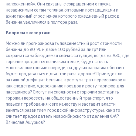
напряженной». Они связаны с сокращением отпуска
независимым сетям топлива оптовыми поставщиками и
ажиотажный спрос, из-за которого ежедневный расход
бензина увеличился в полтора раза.
Вопросы экспертам:
Можно ли прогнозировать повсеместный рост стоимости
бензина до 80, 90 и даже 100 рублей за литр? Или
сохранится наблюдаемая сейчас ситуация, когда на АЗС, где
горючее продается по низким ценам, будут стоять
многокилометровые очереди, на других заправках бензин
будет продаваться в два-три раза дороже? Приведет ли
затяжной дефицит бензина к росту затрат перевозчиков и,
как следствие, удорожанию поездок и росту тарифов для
пассажиров? Смогут ли сложности с горючим заставить
горожан пересесть на общественный транспорт, что
повысит требования к его качеству и заставит власти
заняться развитием городской инфраструктуры, как это
считает председатель новосибирского отделения ФАР
Вячеслав Ашурков?