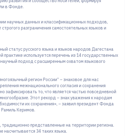
рию развития и сообщество носителей, формируя
ли в Фонде.
ии научных данных и классификационных подходов,
т строгого разграничения самостоятельных языков и
ный статус русского языка и языков народов Дагестана
ей практике используется перечень из 14 государственных
 научный подход с расширенным охватом языкового
ногоязычный регион России” – знаковое для нас
крепления межнационального согласия и сохранения
но зафиксировать то, что является частью повседневной
 многообразие. Этот рекорд – знак уважения к народам
обходимости их сохранения», – заявил президент Фонда
 Рамиль Керимов.
, традиционно представленные на территории региона.
е насчитывается 34 таких языка.