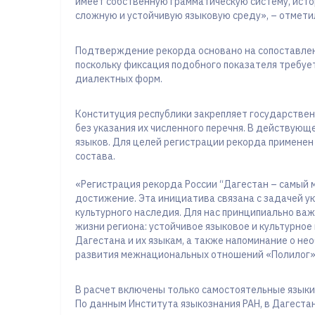
имеет собственную грамматическую систему, исто
сложную и устойчивую языковую среду», – отмети
Подтверждение рекорда основано на сопоставлен
поскольку фиксация подобного показателя требуе
диалектных форм.
Конституция республики закрепляет государствен
без указания их численного перечня. В действующ
языков. Для целей регистрации рекорда применен
состава.
«Регистрация рекорда России “Дагестан – самый м
достижение. Эта инициатива связана с задачей у
культурного наследия. Для нас принципиально важ
жизни региона: устойчивое языковое и культурное
Дагестана и их языкам, а также напоминание о не
развития межнациональных отношений «Полилог»
В расчет включены только самостоятельные языки
По данным Института языкознания РАН, в Дагестан