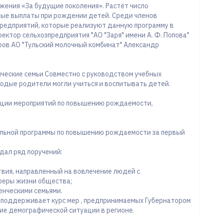
жения «За будущие поколения». Растёт число
ые выплаты при рождении детей. Среди членов
редприятий, которые реализуют данную программу в
ектор сельхозпредприятия "АО "Заря" имени А. Ф. Попова"
ров АО "Тульский молочный комбинат" Александр
нческие семьи Совместно с руководством учебных
лодые родители могли учиться и воспитывать детей.
ации мероприятий по повышению рождаемости,
альной программы по повышению рождаемости за первый
дал ряд поручений:
вия, направленный на вовлечение людей с
феры жизни общества;
енческими семьями.
 поддерживает курс мер , предпринимаемых Губернатором
ие демографической ситуации в регионе.