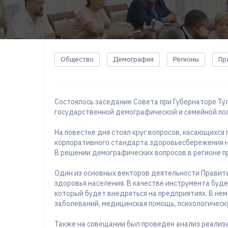
Общество
Демография
Регионы
Пр
Состоялось заседание Совета при Губернаторе Ту
государственной демографической и семейной по
На повестке дня стоял круг вопросов, касающихс
корпоративного стандарта здоровьесбережения на
В решении демографических вопросов в регионе п
Один из основных векторов деятельности Правите
здоровья населения. В качестве инструмента буд
который будет внедряться на предприятиях. В не
заболеваний, медицинская помощь, психологическу
Также на совещании был проведен анализ реализ