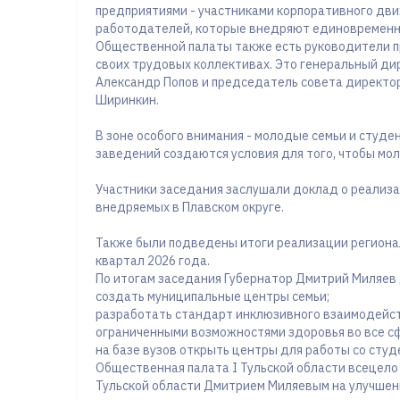
предприятиями - участниками корпоративного дви
работодателей, которые внедряют единовременн
Общественной палаты также есть руководители п
своих трудовых коллективах. Это генеральный дир
Александр Попов и председатель совета директо
Ширинкин.
В зоне особого внимания - молодые семьи и студе
заведений создаются условия для того, чтобы мо
Участники заседания заслушали доклад о реализ
внедряемых в Плавском округе.
Также были подведены итоги реализации регион
квартал 2026 года.
По итогам заседания Губернатор Дмитрий Миляев 
создать муниципальные центры семьи;
разработать стандарт инклюзивного взаимодейст
ограниченными возможностями здоровья во все с
на базе вузов открыть центры для работы со студ
Общественная палата I Тульской области всецело
Тульской области Дмитрием Миляевым на улучшен