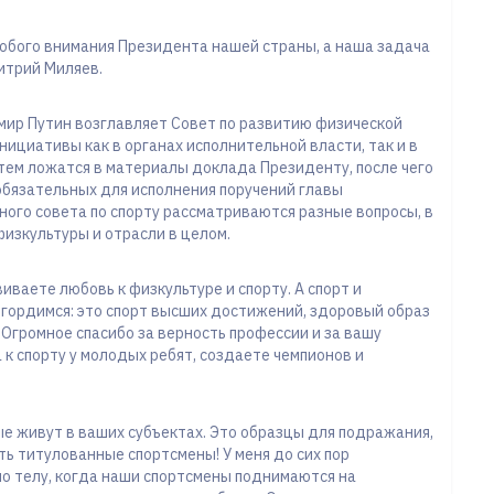
собого внимания Президента нашей страны, а наша задача
митрий Миляев.
мир Путин возглавляет Совет по развитию физической
нициативы как в органах исполнительной власти, так и в
тем ложатся в материалы доклада Президенту, после чего
обязательных для исполнения поручений главы
ного совета по спорту рассматриваются разные вопросы, в
изкультуры и отрасли в целом.
ваете любовь к физкультуре и спорту. А спорт и
а гордимся: это спорт высших достижений, здоровый образ
 Огромное спасибо за верность профессии и за вашу
к спорту у молодых ребят, создаете чемпионов и
ые живут в ваших субъектах. Это образцы для подражания,
ть титулованные спортсмены! У меня до сих пор
по телу, когда наши спортсмены поднимаются на