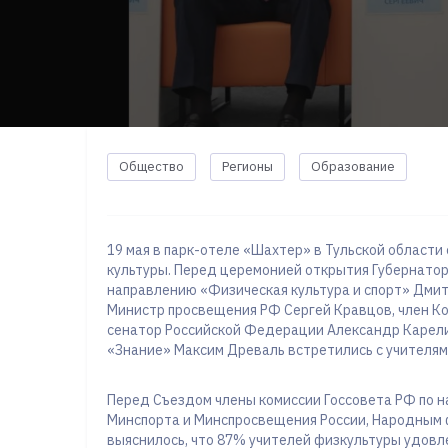
Общество
Регионы
Образование
19 мая в парк-отеле «Шахтер» в Тульской области
культуры. Перед церемонией открытия Губернатор
направлению «Физическая культура и спорт» Дмит
Министр просвещения РФ Сергей Кравцов, член 
сенатор Российской Федерации Александр Карели
«Знание» Максим Древаль встретились с учителям
Перед Съездом члены комиссии Госсовета РФ по н
Минспорта и Минспросвещения России, Народным 
выяснилось, что 87% учителей физкультуры удов