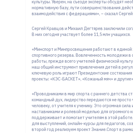
культуры. Уверен, на съезде эксперты обсудят н
нормативную базу, пути совершенствования дейст
взаимодействия с федерациями», – сказал Сергей
Сергей Кравцов и Михаил Дегтярев заключили сог
В них сегодня участвует более 11,5 млн учащихся.
«Минспорт и Минпросвещения работают в единой 
спортивного резерва. Вовлеченность молодежи в 
работы, прежде всего учителей физической культ
наш общий инструмент привлечения детей в регул
ключевую роль играют Президентские состязания 
проекты: «КЭС-БАСКЕТ», «Кожаный мяч» и другие»
«Проводниками в мир спорта с раннего детства ста
командный дух, лидерство передаются не просто ч
человеку, от учителя к ученику. Это огромная сил
наставниками и ролевой моделью для огромного 
поддерживает и помогает учителям в этой работе
для выступлений, онлайн-курсы для педагогов, со
второй год реализуем проект Знание.Спорт в рам