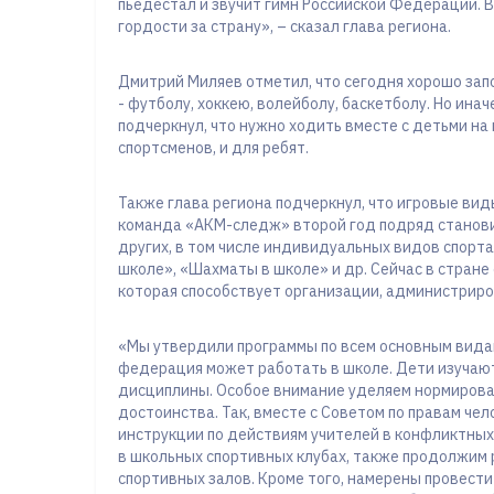
пьедестал и звучит гимн Российской Федерации. В
гордости за страну», – сказал глава региона.
Дмитрий Миляев отметил, что сегодня хорошо зап
- футболу, хоккею, волейболу, баскетболу. Но ин
подчеркнул, что нужно ходить вместе с детьми на 
спортсменов, и для ребят.
Также глава региона подчеркнул, что игровые вид
команда «АКМ-следж» второй год подряд станови
других, в том числе индивидуальных видов спорта
школе», «Шахматы в школе» и др. Сейчас в стране
которая способствует организации, администрир
«Мы утвердили программы по всем основным видам
федерация может работать в школе. Дети изучают 
дисциплины. Особое внимание уделяем нормирован
достоинства. Так, вместе с Советом по правам че
инструкции по действиям учителей в конфликтных
в школьных спортивных клубах, также продолжим 
спортивных залов. Кроме того, намерены провест