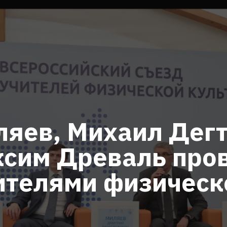
яев, Михаил Дегт
ксим Древаль про
чителями физическ