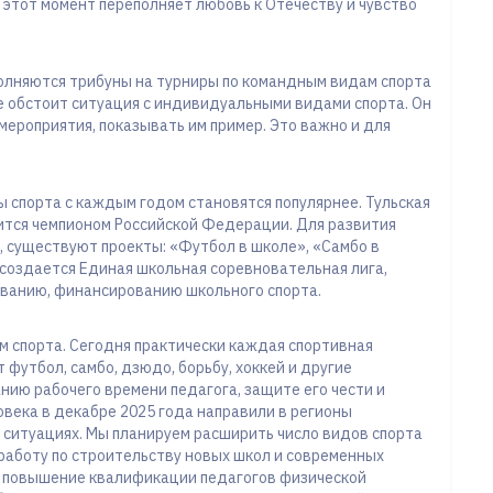
 этот момент переполняет любовь к Отечеству и чувство
олняются трибуны на турниры по командным видам спорта
аче обстоит ситуация с индивидуальными видами спорта. Он
мероприятия, показывать им пример. Это важно и для
ы спорта с каждым годом становятся популярнее. Тульская
тся чемпионом Российской Федерации. Для развития
, существуют проекты: «Футбол в школе», «Самбо в
 создается Единая школьная соревновательная лига,
ованию, финансированию школьного спорта.
 спорта. Сегодня практически каждая спортивная
футбол, самбо, дзюдо, борьбу, хоккей и другие
ию рабочего времени педагога, защите его чести и
ловека в декабре 2025 года направили в регионы
 ситуациях. Мы планируем расширить число видов спорта
работу по строительству новых школ и современных
и повышение квалификации педагогов физической