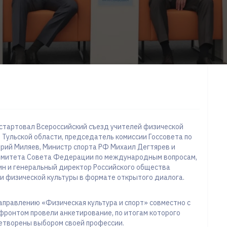
 стартовал Всероссийский съезд учителей физической
 Тульской области, председатель комиссии Госсовета по
рий Миляев, Министр спорта РФ Михаил Дегтярев и
Комитета Совета Федерации по международным вопросам,
н и генеральный директор Российского общества
и физической культуры в формате открытого диалога.
аправлению «Физическая культура и спорт» совместно с
фронтом провели анкетирование, по итогам которого
летворены выбором своей профессии.