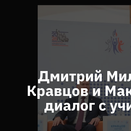
Дмитрий Мил
Кравцов и Ма
диалог с у