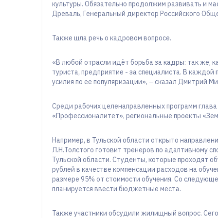
культуры. Обязательно продолжим развивать и м
Древаль, Генеральный директор Российского Общ
Также шла речь о кадровом вопросе.
«В любой отрасли идёт борьба за кадры: так же, к
туриста, предприятие - за специалиста. В каждо
усилия по ее популяризации», – сказал Дмитрий Ми
Среди рабочих целенаправленных программ глава
«Профессионалитет», региональные проекты «Земс
Например, в Тульской области открыто направлени
Л.Н.Толстого готовит тренеров по адаптивному с
Тульской области. Студенты, которые проходят об
рублей в качестве компенсации расходов на обуче
размере 95% от стоимости обучения. Со следующе
планируется ввести бюджетные места.
Также участники обсудили жилищный вопрос. Сего