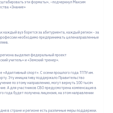
асштабировать эти форматы», –подчеркнул Максим
ества «Знание»
ак каждый вуз борется за абитуриента, каждый регион - за
й профессии необходимо предпринимать целенаправленные
ляев.
 региона выделил федеральный проект
кий учитель» и «Земский тренер».
е «Адаптивный спорт». С осени прошлого года ТГПУ им.
порту. Эту инициативу поддержало Правительство
учение по этому направлению, могут вернуть 100 тысяч
ние. А для участников СВО предусмотрена компенсация в
го года будет получена лицензия, на этом направлении
дня в стране и регионе есть различные меры поддержки.