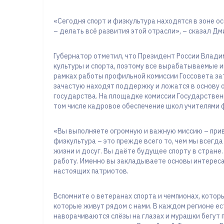
«Сегодня спорт и физкультура находятся в зоне о
– делать всё развития этой отрасли», – сказал Д
Губернатор отметил, что Президент России Влади
культуры и спорта, поэтому все вырабатываемые и
рамках работы профильной комиссии Госсовета за
зачастую находят поддержку и ложатся в основу 
государства. На площадке комиссии Государствен
том числе кадровое обеспечение школ учителями ф
«Вы выполняете огромную и важную миссию – приви
физкультура – это прежде всего то, чем мы всегд
жизни и досуг. Вы даёте будущее спорту в стране.
работу. Именно вы закладываете основы интереса 
настоящих патриотов.
Вспомните о ветеранах спорта и чемпионах, котор
которые живут рядом с нами. В каждом регионе ес
наворачиваются слёзы на глазах и мурашки бегут 