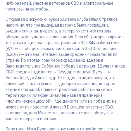
избирателей, участие ветеранов СВО и электоральные
прогнозы на сентябрь.
Открывая дискуссию, руководитель клуба Илья Стрелков
напомнил, что предыдущая встреча была посвящена
выдвижению кандидатов, а теперь участники готовы
обсудить результаты голосования. Сергей Григорьев привёл
детальные цифры: зарегистрировано 352 344 избирателя
(8,72% от общего числа), проголосовало 250 358 человек
(6,20%) — это значительно выше средних показателей по
стране. По итогам праймериз среди кандидатов в
Законодательное Собрание победу одержали 12 участников
СВО, среди кандидатов в Государственную Думу — 4.
Николай Цед и Александр Тетердинко подчеркнули, что
ключевой фактор успеха — доверие населения, которое
кандидаты зарабатывают реальной работой на своих
территориях. Алексей Цивилёв назвал праймериз
«политической школой», где даже те, кто не победил, не
исчезают из повестки. Алексей Балашов, участник СВО,
кавалер ордена Мужества, воспринял свою победу как
«аванс и веру населения».
Политолог Инга Бурикова отметила, что праймериз стали