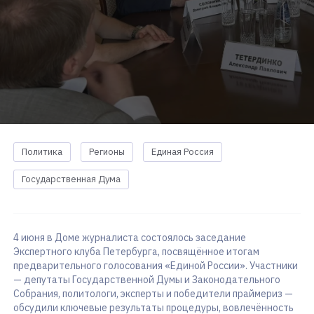
Политика
Регионы
Единая Россия
Государственная Дума
4 июня в Доме журналиста состоялось заседание
Экспертного клуба Петербурга, посвящённое итогам
предварительного голосования «Единой России». Участники
— депутаты Государственной Думы и Законодательного
Собрания, политологи, эксперты и победители праймериз —
обсудили ключевые результаты процедуры, вовлечённость