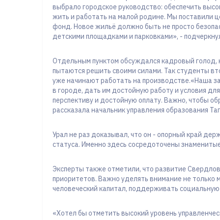
выбрало городское руководство: обеспечить высо
жить и работать на малой родине. Мы поставили 
фонд. Новое жильё должно быть не просто безопа
детскими площадками и парковками», - подчеркну
Отдельным пунктом обсуждался кадровый голод,
пытаются решить своими силами. Так студенты вт
уже начинают работать на производстве.«Наша зад
в городе, дать им достойную работу и условия дл
перспективу и достойную оплату. Важно, чтобы об
рассказала начальник управления образования Та
Урал не раз доказывал, что он - опорный край де
статуса. Именно здесь сосредоточены знамениты
Эксперты также отметили, что развитие Свердлов
приоритетов. Важно уделять внимание не только 
человеческий капитал, поддерживать социальную 
«Хотел бы отметить высокий уровень управленче