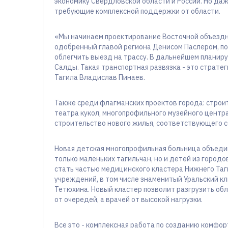
экономику Свердловской области и России. Но даж
требующие комплексной поддержки от области.
«Мы начинаем проектирование Восточной объездно
одобренный главой региона Денисом Паслером, по
облегчить выезд на трассу. В дальнейшем планир
Салды. Такая транспортная развязка - это страте
Тагила Владислав Пинаев.
Также среди флагманских проектов города: стро
театра кукол, многопрофильного музейного центр
строительство нового жилья, соответствующего 
Новая детская многопрофильная больница объедин
только маленьких тагильчан, но и детей из городо
стать частью медицинского кластера Нижнего Таг
учреждений, в том числе знаменитый Уральский к
Тетюхина. Новый кластер позволит разгрузить об
от очередей, а врачей от высокой нагрузки.
Все это - комплексная работа по созданию комфо