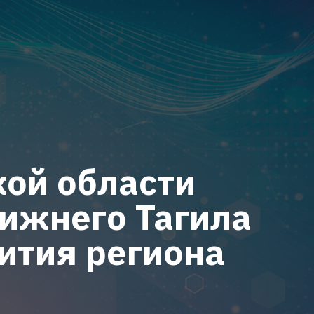
ой области
ижнего Тагила
вития региона