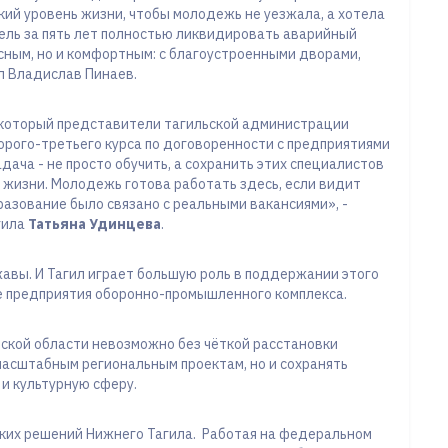
кий уровень жизни, чтобы молодежь не уезжала, а хотела
цель за пять лет полностью ликвидировать аварийный
сным, но и комфортным: с благоустроенными дворами,
л Владислав Пинаев.
 который представители тагильской администрации
орого-третьего курса по договоренности с предприятиями
ача - не просто обучить, а сохранить этих специалистов
я жизни. Молодежь готова работать здесь, если видит
разование было связано с реальными вакансиями», -
гила
Татьяна Удинцева
.
ржавы. И Тагил играет большую роль в поддержании этого
е предприятия оборонно-промышленного комплекса.
ской области невозможно без чёткой расстановки
масштабным региональным проектам, но и сохранять
и культурную сферу.
ских решений Нижнего Тагила. Работая на федеральном