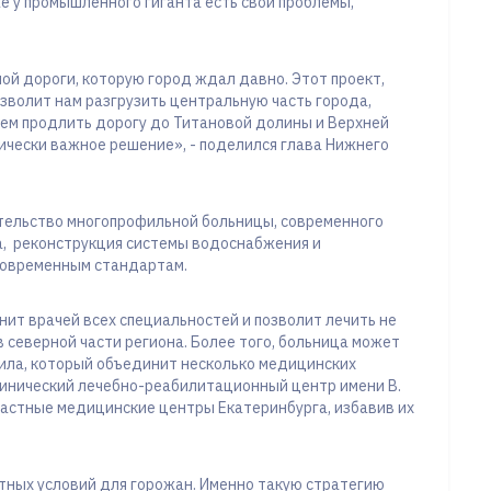
е у промышленного гиганта есть свои проблемы,
й дороги, которую город ждал давно. Этот проект,
зволит нам разгрузить центральную часть города,
уем продлить дорогу до Титановой долины и Верхней
гически важное решение», - поделился глава Нижнего
ительство многопрофильной больницы, современного
а, реконструкция системы водоснабжения и
современным стандартам.
ит врачей всех специальностей и позволит лечить не
в северной части региона. Более того, больница может
ила, который объединит несколько медицинских
линический лечебно-реабилитационный центр имени В.
ластные медицинские центры Екатеринбурга, избавив их
ртных условий для горожан. Именно такую стратегию