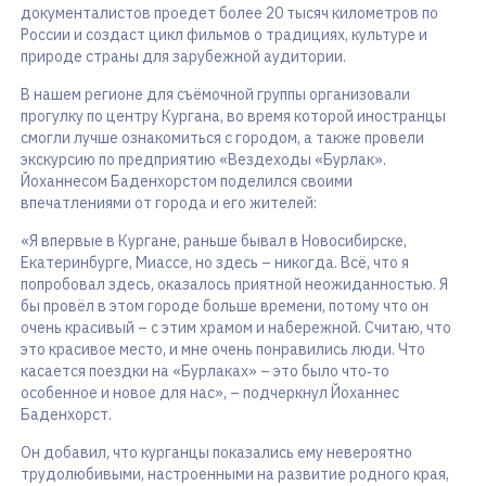
документалистов проедет более 20 тысяч километров по
России и создаст цикл фильмов о традициях, культуре и
природе страны для зарубежной аудитории.
В нашем регионе для съёмочной группы организовали
прогулку по центру Кургана, во время которой иностранцы
смогли лучше ознакомиться с городом, а также провели
экскурсию по предприятию «Вездеходы «Бурлак».
Йоханнесом Баденхорстом поделился своими
впечатлениями от города и его жителей:
«Я впервые в Кургане, раньше бывал в Новосибирске,
Екатеринбурге, Миассе, но здесь – никогда. Всё, что я
попробовал здесь, оказалось приятной неожиданностью. Я
бы провёл в этом городе больше времени, потому что он
очень красивый – с этим храмом и набережной. Считаю, что
это красивое место, и мне очень понравились люди. Что
касается поездки на «Бурлаках» – это было что‑то
особенное и новое для нас», – подчеркнул Йоханнес
Баденхорст.
Он добавил, что курганцы показались ему невероятно
трудолюбивыми, настроенными на развитие родного края,