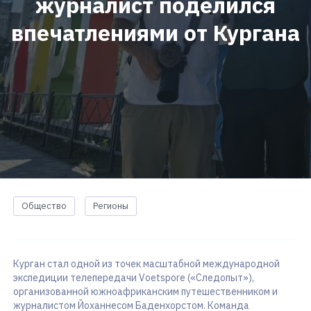
журналист поделился
впечатлениями от Кургана
Общество
Регионы
Курган стал одной из точек масштабной международной
экспедиции телепередачи Voetspore («Следопыт»),
организованной южноафриканским путешественником и
журналистом Йоханнесом Баденхорстом. Команда