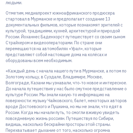
людьми.
Отметим, медиапроект южноафриканского продюсера
стартовал в Мурманске и предполагает создание 13
документальных фильмов, которые познакомят зрителей с
культурой, традициями, кухней, архитектурой и природой
России. Йоханнес Баденхорст путешествует со своим сыном
Страйхером и видеооператорами. По стране они
перемещаются на автомобилях «Урал», которые
представляют собой настоящие дома на колёсах и
оборудованы всем необходимым.
«Каждый день с начала нашего пути в Мурманске, а потом по
Золотому кольцу, в Суздале, Владимире, Москве,
Волгограде, Казани мы узнавали, что‑то новое и интересное.
До начала путешествия у нас было смутное представление о
культуре России. Мы знали какую‑то информацию на
поверхности: музыку Чайковского, балет, некоторых авторов
вроде Достоевского и Пушкина, но мы не знали, что едят в
России. Когда мы начали путь, то смогли вживую увидеть
повседневную жизнь россиян. Путешествуя по Сибири,
видишь, насколько бескрайни просторы этой страны.
Перехватывает дыхание от того, насколько огромна