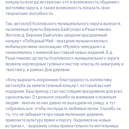
концерты всегда интересны: это и возможность общения с
жителями округа, а также возможность показать свои
творческие способности.
Так, автоклуб Козловского муниципального округа выехал в
населенные пункты Верхнее Байгулово и Решетниково.
Жители д. Верхнее Байгулово увидели праздничный
концерт «Победный Май - праздник музыки и весны»,
мобильную мини-экспозицию «Музей в чемодане» и
ознакомились с книжной выставкой новых изданий. В д.
Решетниково артисты Козловского муниципального округа
провели хороводные гулянья и мастер-классы по аквагриму и
твистингу, в рамках Дня деревни.
«Хочу выразить искреннюю благодарность коллективу
автоклуба за замечательный концерт, который вы нам
подарили. Ваш приезд стал настоящим праздником для всех
односельчан. Отдельное спасибо за внимание к пожилым
людям - многие из них давно не выходили на улицу, а тут
собрались все, чтобы послушать любимые песни. Спасибо за
то, что не забываете про наши маленькие деревни,
привозите культуру прямо к порогу. Надеемся на новые
встречи.», - выразила слова признательности жительница