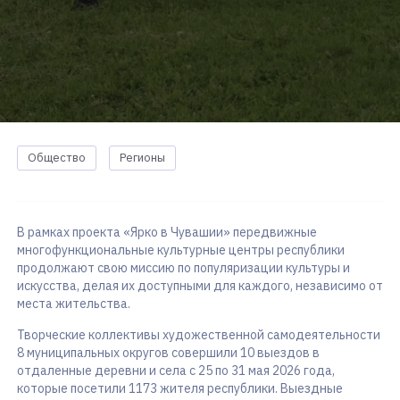
Общество
Регионы
В рамках проекта «Ярко в Чувашии» передвижные
многофункциональные культурные центры республики
продолжают свою миссию по популяризации культуры и
искусства, делая их доступными для каждого, независимо от
места жительства.
Творческие коллективы художественной самодеятельности
8 муниципальных округов совершили 10 выездов в
отдаленные деревни и села с 25 по 31 мая 2026 года,
которые посетили 1173 жителя республики. Выездные