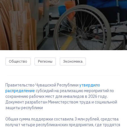
Общество
Регионы
Экономика
Правительство Чувашской Республики
утвердило
распределение
субсидий на реализацию мероприятий по
сохранению рабочих мест для инвалидов в 2026 году.
Документ разработан Министерством труда и социальной
защиты республики
Общая сумма поддержки составила 3 млн рублей, средства
получат четыре республиканских предприятия, где трудятся