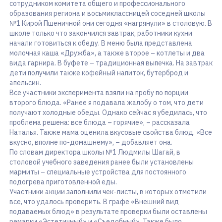
сотрудником комитета общего и профессионального
образования региона и восьмиклассницей соседней школы
№1 Кирой Пшеничной они сегодня «нагрянули» в столовую. В
школе только что закончился завтрак, работники кухни
начали готовиться к обеду. В меню была представлена
молочная каша «Дружба», а также второе – котлеты и два
вида гарнира. В буфете – традиционная выпечка. На завтрак
дети получили также кофейный напиток, бутерброд и
апельсин.
Все участники эксперимента взяли на пробу по порции
второго блюда. «Ранее я подавала жалобу о том, что дети
получают холодные обеды. Однако сейчас я убедилась, что
проблема решена: все блюда – горячие», – рассказала
Наталья. Также мама оценила вкусовые свойства блюд. «Все
вкусно, вполне по-домашнему», – добавляет она.
По словам директора школы №1 Людмилы Шагай, в
столовой учебного заведения ранее были установлены
мармиты – специальные устройства для постоянного
подогрева приготовленной еды.
Участники акции заполнили чек-листы, в которых отметили
все, что удалось проверить. В графе «Внешний вид
подаваемых блюд» в результате проверки были оставлены
ремарки «Эстетичный» и «Съедобный». Также было