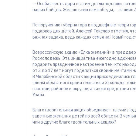
— Особая честь дарить этим детям подарки, потом
наших бойцов. Желаю всем нам победы, — заявил 
По поручению губернатора в подшефные территор
подарков для детей. Алексей Текслер отметил, чт
важная задача, ведь каждая семья на Новый год 
Всероссийскую акцию «Елка желаний» в преддвер
Росмолодежь. Эта инициатива ежегодно вдохновл
подарить праздничное настроение тем, кто наход
от 3 до 17 лет могут поделиться своими мечтами н
В Челябинской области к акции присоединились г
члены областного правительства и Законодательн
городов, районов и округов, а также представите
Урала.
Благотворительная акция объединяет тысячи люд
заветные желания детей по всей области. В чем в
или в других благотворительных акциях?