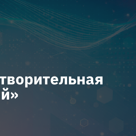
отворительная
ий»