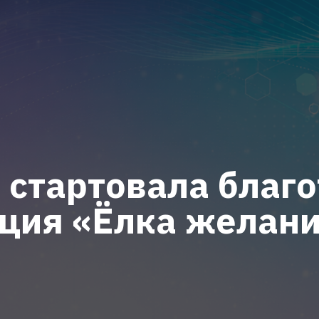
 стартовала благ
ция «Ёлка желан