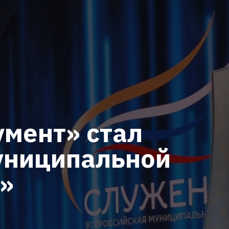
мент» стал
униципальной
»