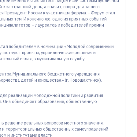
людей именно вы являетесь лицом всей системы публичной
 в завтрашний день, а значит, опора для нашего
ся Президент России к участникам форума. - Форум стал
ьных тем. И конечно же, одно из приятных событий
ниципалитетов – лауреатов и победителей премии
 стал победителем в номинации «Молодой современный
 участвуют проекты, управленческие решения и
ительный вклад в муниципальную службу.
 центра Муниципального бюджетного учреждения
орчества детей и юношества» (г. Новошахтинск).
 для реализации молодежной политики и развития
. Она объединяет образование, общественную
 в решение реальных вопросов местного значения,
ти и территориальных общественных самоуправлений
вом и институтами власти.