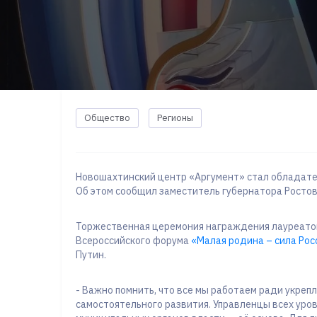
Общество
Регионы
Новошахтинский центр «Аргумент» стал обладат
Об этом сообщил заместитель губернатора Росто
Торжественная церемония награждения лауреатов п
Всероссийского форума
«Малая родина – сила Рос
Путин.
- Важно помнить, что все мы работаем ради укреп
самостоятельного развития. Управленцы всех уров