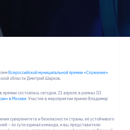
елем
Всероссийской муниципальной премии «Служение»
.
вской области Дмитрий Шарков.
ремии состоялась сегодня, 21 апреля, в рамках III
сии» в Москве.
Участие в мероприятии принял Владимир
ления суверенитета и безопасности страны, её устойчивого
ней – по сути единая команда, и вы, представители