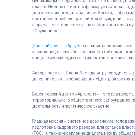
муниципальных органов власти, – её основа. Для 
власти. Именно на местах формируется вера людей
движения вперёд, для развития России, – обратил
востребованной площадкой для обсуждения актуал
форума – чествование лучших представителей му
«Служение».
Донской проект «Аргумент»
занял первое место и
управленец на службе страны». В этой номинации
инициативы молодых специалистов, внёсших знач
Автор проекта – Елена Лемешева, руководитель
дополнительного образования «Центр развития тв
Волонтерский центр «Аргумент» – это платформа
территориального общественного самоуправления
деятельность и политическое участие.
Главная миссия – системное вовлечение молодежи
подготовка кадрового резерва для органов влас
(ТОС), а также укрепление диалога между общест