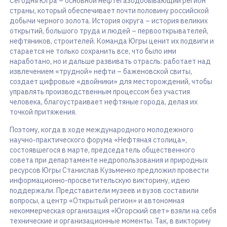
Сегодня Югра – основной нефтегазодобывающий регион
страны, который обеспечивает почти половину российской
добычи черного золота. История округа – история великих
открытий, большого труда и людей – первооткрывателей,
нефтяников, строителей. Команда Югры ценит их подвиги и
старается не только сохранить все, что было ими
наработано, но и дальше развивать отрасль: работает над
извлечением «трудной» нефти – баженовской свиты,
создает цифровые «двойники» для месторождений, чтобы
управлять производственным процессом без участия
человека, благоустраивает нефтяные города, делая их
точкой притяжения.
Поэтому, когда в ходе международного молодежного
научно-практического форума «Нефтяная столица»,
состоявшегося в марте, председатель общественного
совета при департаменте недропользования и природных
ресурсов Югры Станислав Кузьменко предложил провести
информационно-просветительскую викторину, идею
поддержали. Представители музеев и вузов составили
вопросы, а центр «Открытый регион» и автономная
некоммерческая организация «Югорский свет» взяли на себя
технические и организационные моменты. Так, в викторину