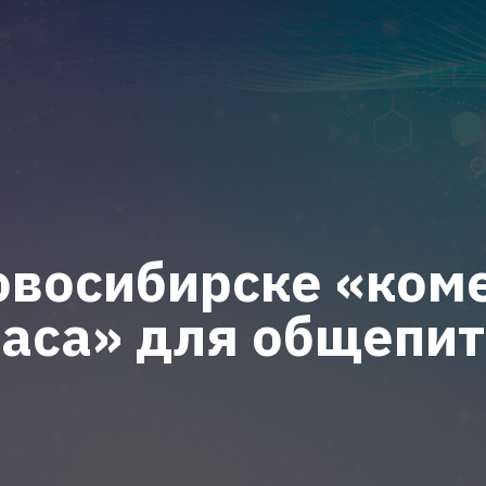
овосибирске «ком
часа» для общепит