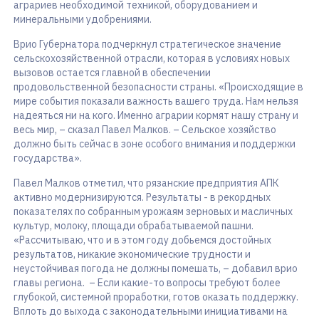
аграриев необходимой техникой, оборудованием и
минеральными удобрениями.
Врио Губернатора подчеркнул стратегическое значение
сельскохозяйственной отрасли, которая в условиях новых
вызовов остается главной в обеспечении
продовольственной безопасности страны. «Происходящие в
мире события показали важность вашего труда. Нам нельзя
надеяться ни на кого. Именно аграрии кормят нашу страну и
весь мир, – сказал Павел Малков. – Сельское хозяйство
должно быть сейчас в зоне особого внимания и поддержки
государства».
Павел Малков отметил, что рязанские предприятия АПК
активно модернизируются. Результаты - в рекордных
показателях по собранным урожаям зерновых и масличных
культур, молоку, площади обрабатываемой пашни.
«Рассчитываю, что и в этом году добьемся достойных
результатов, никакие экономические трудности и
неустойчивая погода не должны помешать, – добавил врио
главы региона. – Если какие-то вопросы требуют более
глубокой, системной проработки, готов оказать поддержку.
Вплоть до выхода с законодательными инициативами на