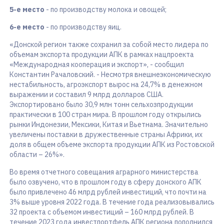
5-е место
- по производству молока и овощей;
6-е место
- по производству яиц.
«Донской регион также сохранил за собой место лидера по
объемам экспорта продукции АПК в рамках нацпроекта
«Международная кооперация и экспорт», - сообщил
Константин Рачаловский. - Несмотря внешнеэкономическую
нестабильность, агроэкспорт вырос на 24,7% в денежном
выражении и составил 9 млрд долларов США.
Экспортировано было 30,9 млн тонн сельхозпродукции
практически в 100 стран мира. В прошлом году открылись
рынки Индонезии, Мексики, Китая и Вьетнама. Значительно
увеличены поставки в дружественные страны Африки, их
доля в общем объеме экспорта продукции АПК из Ростовской
области – 26%».
Во время отчетного совещания аграрного министерства
было озвучено, что в прошлом году в сферу донского АПК
было привлечено 46 млрд рублей инвестиций, что почти на
3% выше уровня 2022 года. В течение года реализовывались
32 проекта с объемом инвестиций – 160 млрд рублей. В
течение 2023 года инвестпортфель АПК региона пополнился