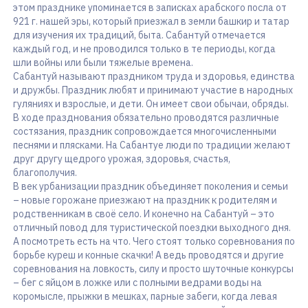
этом празднике упоминается в записках арабского посла от
921 г. нашей эры, который приезжал в земли башкир и татар
для изучения их традиций, быта. Сабантуй отмечается
каждый год, и не проводился только в те периоды, когда
шли войны или были тяжелые времена.
Сабантуй называют праздником труда и здоровья, единства
и дружбы. Праздник любят и принимают участие в народных
гуляниях и взрослые, и дети. Он имеет свои обычаи, обряды.
В ходе празднования обязательно проводятся различные
состязания, праздник сопровождается многочисленными
песнями и плясками. На Сабантуе люди по традиции желают
друг другу щедрого урожая, здоровья, счастья,
благополучия.
В век урбанизации праздник объединяет поколения и семьи
– новые горожане приезжают на праздник к родителям и
родственникам в своё село. И конечно на Сабантуй – это
отличный повод для туристической поездки выходного дня.
А посмотреть есть на что. Чего стоят только соревнования по
борьбе куреш и конные скачки! А ведь проводятся и другие
соревнования на ловкость, силу и просто шуточные конкурсы
– бег с яйцом в ложке или с полными ведрами воды на
коромысле, прыжки в мешках, парные забеги, когда левая