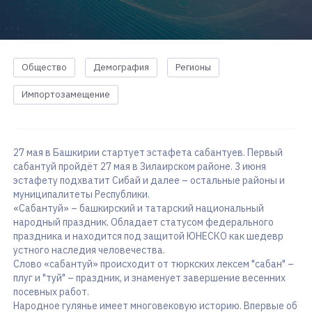
Общество
Демография
Регионы
Импортозамещение
27 мая в Башкирии стартует эстафета сабантуев. Первый
сабантуй пройдёт 27 мая в Зилаирском районе. 3 июня
эстафету подхватит Сибай и далее – остальные районы и
муниципалитеты Республики.
«Сабантуй» – башкирский и татарский национальный
народный праздник. Обладает статусом федерального
праздника и находится под защитой ЮНЕСКО как шедевр
устного наследия человечества.
Слово «сабантуй» происходит от тюркских лексем "сабан" –
плуг и "туй" – праздник, и знаменует завершение весенних
посевных работ.
Народное гулянье имеет многовековую историю. Впервые об