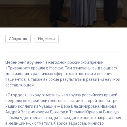
Общество
Медицина
Церемония вручения ежегодной российской премии
«Призвание» прошла в Москве. Там отмечены выдающиеся
достижения в различных сферах диагностики и лечения
пациентов, а также высокие результаты в развитии научной
составляющей.
«С гордостью хочу отметить, что группа российских врачей-
неврологов и реабилитологов, в состав которой вошли три
наших коллеги из Чувашии — Вера Владимировна Иванова,
Андрей Владимирович Дьячков и Татьяна Юрьевна Винокур,
— была удостоена награды за создание нового направления
в медицине», - отметила Лариса Тарасова, министр