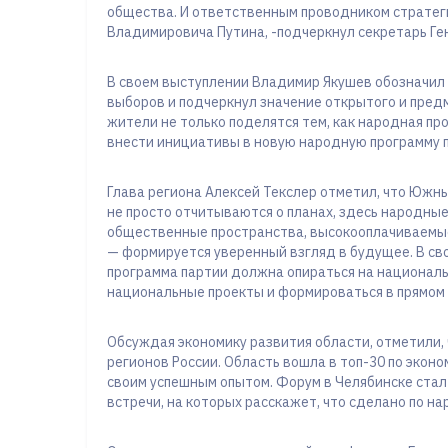
общества. И ответственным проводником стратег
Владимировича Путина, -подчеркнул секретарь Г
В своем выступлении Владимир Якушев обозначил
выборов и подчеркнул значение открытого и пред
жители не только поделятся тем, как народная пр
внести инициативы в новую народную программу 
Глава региона Алексей Текслер отметил, что Южны
не просто отчитываются о планах, здесь народны
общественные пространства, высокооплачиваемые 
— формируется уверенный взгляд в будущее. В св
программа партии должна опираться на национал
национальные проекты и формироваться в прямом 
Обсуждая экономику развития области, отметили,
регионов России. Область вошла в топ-30 по экон
своим успешным опытом. Форум в Челябинске стал
встречи, на которых расскажет, что сделано по на