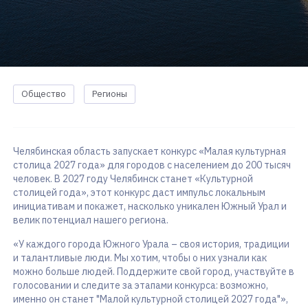
Общество
Регионы
Челябинская область запускает конкурс «Малая культурная
столица 2027 года» для городов с населением до 200 тысяч
человек. В 2027 году Челябинск станет «Культурной
столицей года», этот конкурс даст импульс локальным
инициативам и покажет, насколько уникален Южный Урал и
велик потенциал нашего региона.
«У каждого города Южного Урала – своя история, традиции
и талантливые люди. Мы хотим, чтобы о них узнали как
можно больше людей. Поддержите свой город, участвуйте в
голосовании и следите за этапами конкурса: возможно,
именно он станет "Малой культурной столицей 2027 года"»,