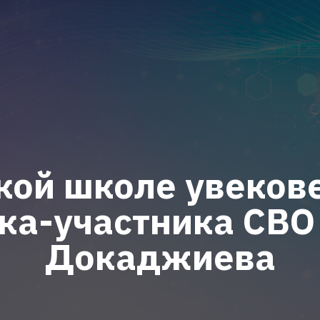
кой школе увеков
ка-участника СВО
Докаджиева