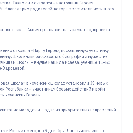
ства. Таким он и оказался – настоящим Героем,
Мы благодарим родителей, которые воспитали истинного
холле школы. Акция организована в рамках подпроекта
твенно открыли «Парту Героя», посвящённую участнику
вичу. Школьники рассказали о биографии и мужестве
личницам школы – внучке Рашида Исаева, ученице 11«Б»
ве Харсаевой.
Новая школа» в чеченских школах установили 39 новых
ой Республики – участникам боевых действий и войн.
ти чеченских Героев.
оспитание молодёжи – одно из приоритетных направлений
тся в России ежегодно 9 декабря. Дань высочайшего