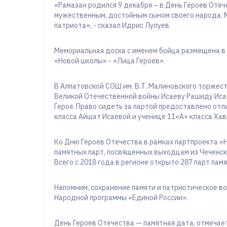
«Рамазан родился 9 декабря – в День Героев Отече
мужественным, достойным сыном своего народа. 
патриота», - сказал Идрис Лулуев.
Мемориальная доска с именем бойца размещена в 
«Новой школы» - «Лица Героев».
В Алпатовской СОШ им. В.Т. Малиновского торжес
Великой Отечественной войны Исаеву Рашиду Исае
Героя. Право сидеть за партой предоставлено от
класса Айшат Исаевой и ученице 11«А» класса Ха
Ко Дню Героев Отечества в рамках партпроекта «
памятных парт, посвященных выходцам из Чеченск
Всего с 2018 года в регионе открыто 287 парт памя
Напомним, сохранение памяти и патриотическое в
Народной программы «Единой России».
День Героев Отечества — памятная дата, отмечае