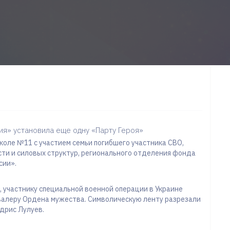
ия» установила еще одну «Парту Героя»
коле №11 с участием семьи погибшего участника СВО,
ти и силовых структур, регионального отделения фонда
сии».
 участнику специальной военной операции в Украине
валеру Ордена мужества. Символическую ленту разрезали
дрис Лулуев.