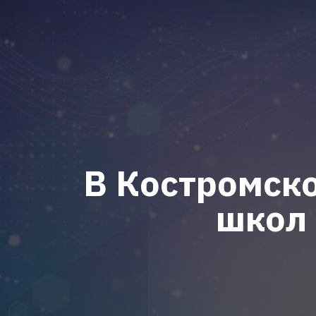
В Костромско
школ 