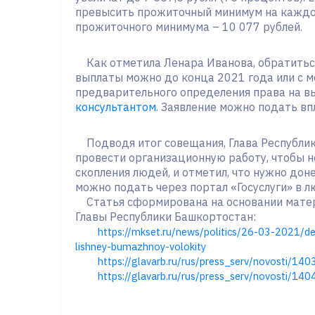
превысить прожиточный минимум на каждог
прожиточного минимума – 10 077 рублей.
Как отметила Ленара Иванова, обратить
выплаты можно до конца 2021 года или с м
предварительного определения права на в
консультантом
. Заявление можно подать вп
Подводя итог совещания, Глава Республи
провести организационную работу, чтобы 
скопления людей, и отметил, что нужно дон
можно подать через портал «Госуслуги» в л
Статья сформирована на основании матер
Главы Республики Башкортостан:
https://mkset.ru/news/politics/26-03-2021/dep
lishney-bumazhnoy-volokity
https://glavarb.ru/rus/press_serv/novosti/14
https://glavarb.ru/rus/press_serv/novosti/14