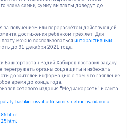
о члена семьи, сумму выплаты доведут до
ся за получением или перерасчётом действующей
омента достижения ребёнком трёх лет. Для
ыплату можно воспользоваться
интерактивным
лоть до 31 декабря 2021 года.
ки Башкортостан Радий Хабиров поставил задачу
не перегружать органы соцзащиты и избежать
ести до жителей информацию о том, что заявление
юбое время до конца года.
иалов сетевого издания "Медиакорсеть" и сайта
utaty-bashkirii-osvobodili-semi-s-detmi-invalidami-ot-
0386.html
0425.html