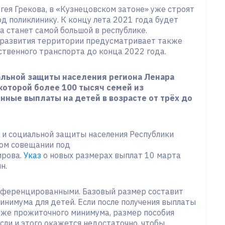
ея Грекова, в «Кузнецовском затоне» уже строят
д поликлинику. К концу лета 2021 года будет
на станет самой большой в республике.
 развития территории предусматривает также
твенного транспорта до конца 2022 года.
иальной защиты населения региона Ленара
которой более 100 тысяч семей из
нные выплаты на детей в возрасте от трёх до
а и социальной защиты населения Республики
ом совещании под
ирова.
Указ
о новых размерах выплат 10 марта
н.
фференцированными. Базовый размер составит
минимума для детей. Если после получения выплаты
иже прожиточного минимума, размер пособия
Если и этого окажется недостаточно, чтобы