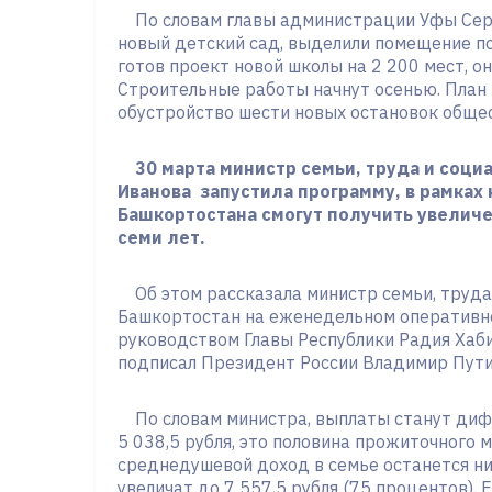
По словам главы администрации Уфы Серг
новый детский сад, выделили помещение по
готов проект новой школы на 2 200 мест, о
Строительные работы начнут осенью. План
обустройство шести новых остановок общес
30 марта министр семьи, труда и соц
Иванова запустила программу, в рамках 
Башкортостана смогут получить увеличе
семи лет.
Об этом рассказала министр семьи, труд
Башкортостан на еженедельном оперативн
руководством Главы Республики Радия Хаб
подписал Президент России Владимир Пути
По словам министра, выплаты станут ди
5 038,5 рубля, это половина прожиточного 
среднедушевой доход в семье останется н
увеличат до 7 557,5 рубля (75 процентов). 