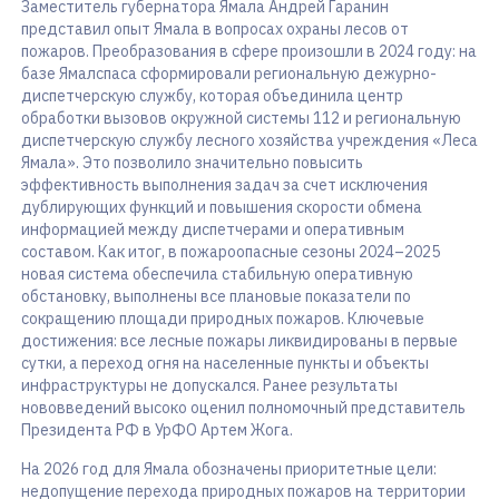
Заместитель губернатора Ямала Андрей Гаранин
представил опыт Ямала в вопросах охраны лесов от
пожаров. Преобразования в сфере произошли в 2024 году: на
базе Ямалспаса сформировали региональную дежурно-
диспетчерскую службу, которая объединила центр
обработки вызовов окружной системы 112 и региональную
диспетчерскую службу лесного хозяйства учреждения «Леса
Ямала». Это позволило значительно повысить
эффективность выполнения задач за счет исключения
дублирующих функций и повышения скорости обмена
информацией между диспетчерами и оперативным
составом. Как итог, в пожароопасные сезоны 2024–2025
новая система обеспечила стабильную оперативную
обстановку, выполнены все плановые показатели по
сокращению площади природных пожаров. Ключевые
достижения: все лесные пожары ликвидированы в первые
сутки, а переход огня на населенные пункты и объекты
инфраструктуры не допускался. Ранее результаты
нововведений высоко оценил полномочный представитель
Президента РФ в УрФО Артем Жога.
На 2026 год для Ямала обозначены приоритетные цели:
недопущение перехода природных пожаров на территории