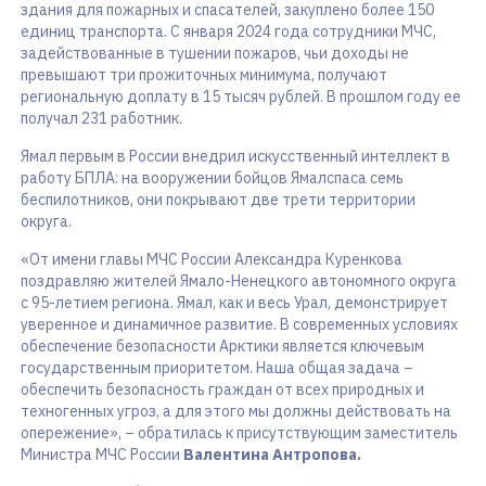
здания для пожарных и спасателей, закуплено более 150
единиц транспорта. С января 2024 года сотрудники МЧС,
задействованные в тушении пожаров, чьи доходы не
превышают три прожиточных минимума, получают
региональную доплату в 15 тысяч рублей. В прошлом году ее
получал 231 работник.
Ямал первым в России внедрил искусственный интеллект в
работу БПЛА: на вооружении бойцов Ямалспаса семь
беспилотников, они покрывают две трети территории
округа.
«От имени главы МЧС России Александра Куренкова
поздравляю жителей Ямало-Ненецкого автономного округа
с 95-летием региона. Ямал, как и весь Урал, демонстрирует
уверенное и динамичное развитие. В современных условиях
обеспечение безопасности Арктики является ключевым
государственным приоритетом. Наша общая задача –
обеспечить безопасность граждан от всех природных и
техногенных угроз, а для этого мы должны действовать на
опережение», – обратилась к присутствующим заместитель
Министра МЧС России
Валентина Антропова.