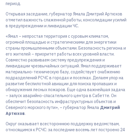
период.
Открывая заседание, губернатор Ямала Дмитрий Артюхов
отметил важность слаженной работы, консолидации усилий
в предупреждении и ликвидации ЧС.
«Ямал – непростая территория с суровым климатом,
огромной площадью и стратегическими для энергетики
страны промышленными объектами. Безопасность региона и
его жителей – приоритет работы всех уровней власти.
Совместно развиваем систему предупреждения и
ликвидации чрезвычайных ситуаций. Ямал поддерживает
материально-техническую базу, содействует снабжению
подразделений РСЧС в городах и поселках. Делаем упор на
развитие беспилотной авиации для поиска пропавших и
обнаружения лесных пожаров. Еще одна важнейшая задача
– запуск аварийно-спасательного центра в Сабетте. Он
обеспечит безопасность инфраструктурных объектов и
Северного морского пути», – губернатор Ямала
Дмитрий
Артюхов
.
Округ оказывает всестороннюю поддержку ведомствам,
относящимся к РСЧС: за последние восемь лет построено 24