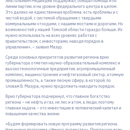
Анатольевич Медведев поддержал, обещал помощь и по
линии партии, и на уровне федерального центра в целом.
Это далеко не единственная проблема: есть проблемы и с
чистой водой, с системой обращения с твердыми
коммунальными отходами, с нашими мостами и дорогами. Но
возможностей у нашей Томской области гораздо больше. Их
нужно использовать на всех уровнях: работая с
правительством, с инвесторами, наводя порядок в
управлении», – заявил Мазур.
Среди основных приоритетов развития региона врио
губернатора отметил научно-образовательный комплекс и
высокотехнологичные предприятия, агропромышленный
комплекс, машиностроение и нефтегазовый сектор, атомную
промышленность, а также лесную сферу, в которой, по
словам В. Мазура, нужно продолжить наводить порядок.
Врио губернатора подчеркнул, что главное богатство
региона – не нефть и газ, не лес и атом, а люди, поэтому
главная задача – это инвестиции в человеческий капитал и
повышение качества жизни.
«Будем формировать новую программу развития региона.
Нам нужна программа «Умного лидерства». Приглашаю всех