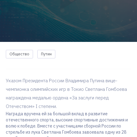
Общество
Путин
Указом Президента России Владимира Путина вице-
чемпионка олимпийских игр в Токио Светлана Гомбоева
награждена медалью ордена «За заслуги перед
Отечеством» I степени.
Награда вручена ей за большой вклад в развитие
отечественного спорта, высокие спортивные достижения и
волю к победе. Вместе с участницами сборной России по
стрельбе из лука Светлана Гомбоева завоевала одну из 28