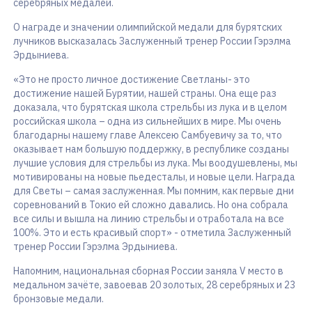
серебряных медалей.
О награде и значении олимпийской медали для бурятских
лучников высказалась Заслуженный тренер России Гэрэлма
Эрдыниева.
«Это не просто личное достижение Светланы- это
достижение нашей Бурятии, нашей страны. Она еще раз
доказала, что бурятская школа стрельбы из лука и в целом
российская школа – одна из сильнейших в мире. Мы очень
благодарны нашему главе Алексею Самбуевичу за то, что
оказывает нам большую поддержку, в республике созданы
лучшие условия для стрельбы из лука. Мы воодушевлены, мы
мотивированы на новые пьедесталы, и новые цели. Награда
для Светы – самая заслуженная. Мы помним, как первые дни
соревнований в Токио ей сложно давались. Но она собрала
все силы и вышла на линию стрельбы и отработала на все
100%. Это и есть красивый спорт» - отметила Заслуженный
тренер России Гэрэлма Эрдыниева.
Напомним, национальная сборная России заняла V место в
медальном зачёте, завоевав 20 золотых, 28 серебряных и 23
бронзовые медали.