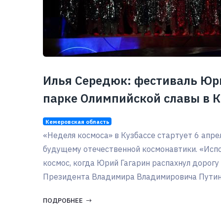
Илья Середюк: фестиваль Юри
парке Олимпийской славы в 
Кемеровская область
«Неделя космоса» в Кузбассе стартует 6 апре
будущему отечественной космонавтики. «Испол
космос, когда Юрий Гагарин распахнул дорогу 
Президента Владимира Владимировича Путина с
ПОДРОБНЕЕ