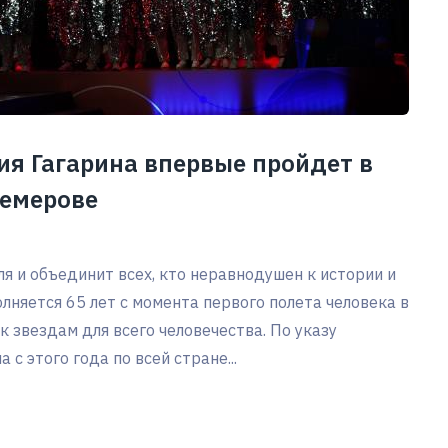
я Гагарина впервые пройдет в
Кемерове
ля и объединит всех, кто неравнодушен к истории и
няется 65 лет с момента первого полета человека в
к звездам для всего человечества. По указу
 этого года по всей стране...