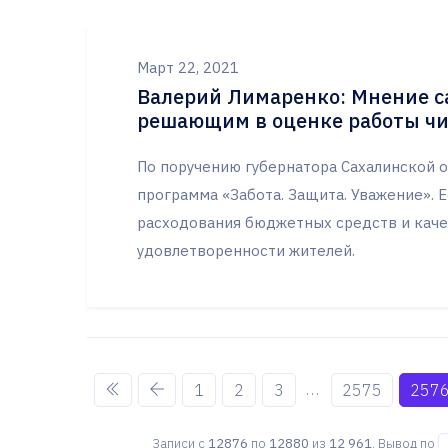
Март 22, 2021
Валерий Лимаренко: Мнение с
решающим в оценке работы ч
По поручению губернатора Сахалинской о
программа «Забота. Защита. Уважение». 
расходования бюджетных средств и качес
удовлетворенности жителей.
...
1
2
3
2575
257
Записи с
12876
по
12880
из
12 961
. Вывод по