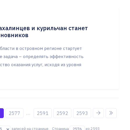
ахалинцев и курильчан станет
иновников
бласти в островном регионе стартует
Ее задача – определять эффективность
тво оказания услуг, исходя из уровня
...
6
2577
2591
2592
2593
записей на странице. Страница
из 2593