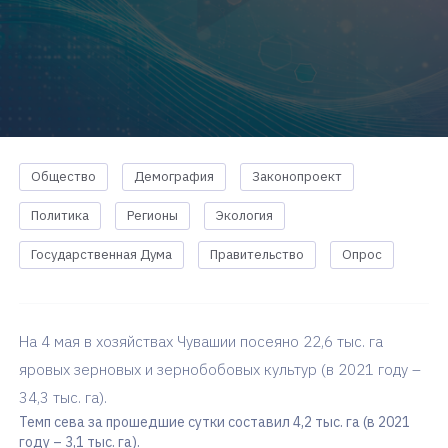
Общество
Демография
Законопроект
Политика
Регионы
Экология
Государственная Дума
Правительство
Опрос
На 4 мая в хозяйствах Чувашии посеяно 22,6 тыс. га
яровых зерновых и зернобобовых культур (в 2021 году –
34,3 тыс. га).
Темп сева за прошедшие сутки составил 4,2 тыс. га (в 2021
году – 3,1 тыс. га).