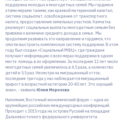
поддержка молодых и многодетных семей. Мы гордимся
этими мерами такими, как краевой материнский капитал,
система соцвыплат, освобождение от транспортного
налога, предоставление земельных участков. Камчатка
реализует социальные выплаты многодетным семьям без
привязки к величине среднего дохода в семье. Мы
продолжим развивать это направление и гордимся, что
смогли выстроить комплексную систему поддержки. В этом
году был создан «Социальный МФЦ», где граждане
получают информацию о всех мерах поддержки в одном
месте помощь в их оформлении. За последние 12 лет число
многодетных семей увеличилось в 4,5 раза, а количество
детей в 5,5 раз. Несмотря на миграционный отток,
последние три года у нас наблюдается миграционный
прирост в возрастной категории 20-40 лет. Это хороший
знак», - заявила
Юлия Морозова
.
Напомним, Восточный экономический форум — одна из
крупнейших российских международных конференций.
Проходит с 2015 года на острове Русский на площадке
Дальневосточного федерального университета.