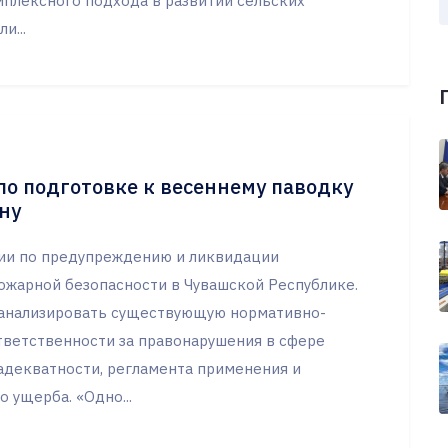
мплексного подхода в развитии сельских
и...
по подготовке к весеннему паводку
ну
сии по предупреждению и ликвидации
ожарной безопасности в Чувашской Республике.
роанализировать существующую нормативно-
тветственности за правонарушения в сфере
адекватности, регламента применения и
 ущерба. «Одно...