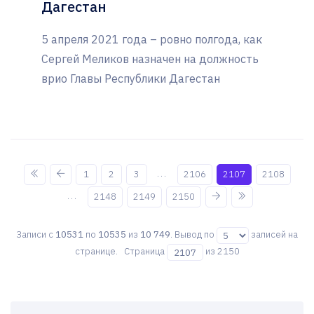
Дагестан
5 апреля 2021 года – ровно полгода, как
Сергей Меликов назначен на должность
врио Главы Республики Дагестан
...
1
2
3
2106
2107
2108
...
2148
2149
2150
Записи с
10531
по
10535
из
10 749
. Вывод по
записей на
странице. Страница
из 2150