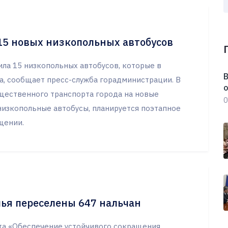
15 новых низкопольных автобусов
ила 15 низкопольных автобусов, которые в
В
а, сообщает пресс-служба горадминистрации. В
о
бщественного транспорта города на новые
0
изкопольные автобусы, планируется поэтапное
щении.
лья переселены 647 нальчан
та «Обеспечение устойчивого сокращения