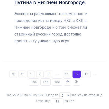
Путина в Нижнем Новгороде.
Эксперты размышляют о возможности
проведения матча между НХЛ и КХЛ в
Нижнем Новгороде и о том, сможет ли
старинный русский город достояно
принять эту уникальную игру.
...
...
1
2
3
11
12
13
184
185
186
Записи с
56
по
60
из
927
. Вывод по
записей на странице.
Страница
из 186