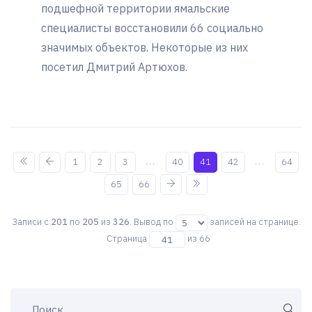
подшефной территории ямальские
специалисты восстановили 66 социально
значимых объектов. Некоторые из них
посетил Дмитрий Артюхов.
...
...
1
2
3
40
41
42
64
65
66
Записи с
201
по
205
из
326
. Вывод по
записей на странице.
Страница
из 66