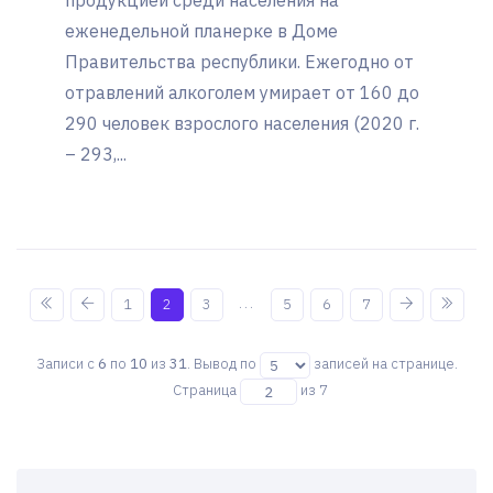
продукцией среди населения на
еженедельной планерке в Доме
Правительства республики. Ежегодно от
отравлений алкоголем умирает от 160 до
290 человек взрослого населения (2020 г.
– 293,...
...
1
2
3
5
6
7
Записи с
6
по
10
из
31
. Вывод по
записей на странице.
Страница
из 7