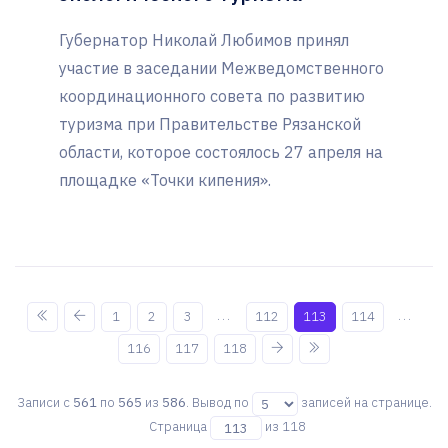
Губернатор Николай Любимов принял
участие в заседании Межведомственного
координационного совета по развитию
туризма при Правительстве Рязанской
области, которое состоялось 27 апреля на
площадке «Точки кипения».
...
...
1
2
3
112
113
114
116
117
118
Записи с
561
по
565
из
586
. Вывод по
записей на странице.
Страница
из 118