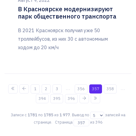
Август 9, 2022
В Красноярске модернизируют
парк общественного транспорта
В 2021 Красноярск получил уже 50
троллейбусов, из них 30 с автономным
ходом до 20 км/ч
...
...
1
2
3
356
357
358
394
395
396
Записи с
1781
по
1785
из
1 977
. Вывод по
записей на
странице. Страница
из 396