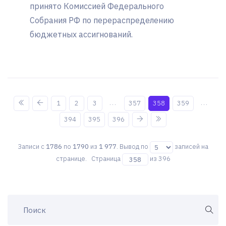
принято Комиссией Федерального
Собрания РФ по перераспределению
бюджетных ассигнований.
...
...
1
2
3
357
358
359
394
395
396
Записи с
1786
по
1790
из
1 977
. Вывод по
записей на
странице. Страница
из 396