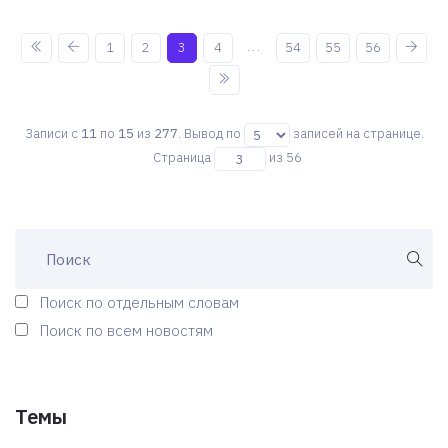
...
1
2
3
4
54
55
56
Записи с
11
по
15
из
277
. Вывод по
записей на странице.
Страница
из 56
Поиск по отдельным словам
Поиск по всем новостям
Темы