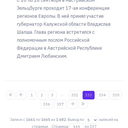
С 26 по 28 сентября в Австрийском
Зельцбурге проходит 17-ая конференции
регионов Европы. В ней принял участие
губернатор Калужской области Владислав
Шапша. Глава региона встретился с
полномочным послом Российской
Федерации в Австрийской Республике
Дмитрием Любинским.
...
1
2
3
332
333
334
335
336
337
Записи с
1661
по
1665
из
1 682
. Вывод по
записей на
странице. Страница
из 337