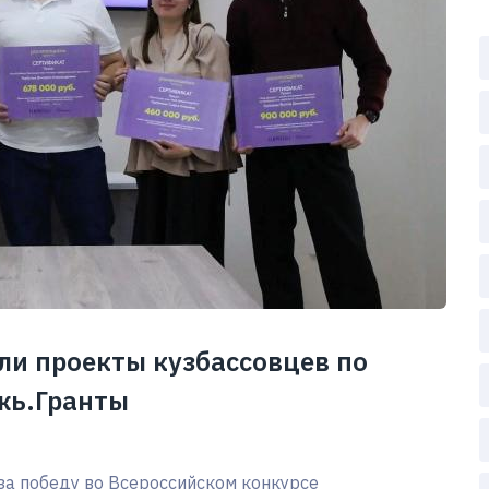
кли проекты кузбассовцев по
жь.Гранты
за победу во Всероссийском конкурсе