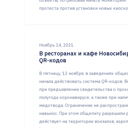
объекты, потребовав начать мониторинг
протеста против установки новых киоско
Ноябрь 14, 2021
В ресторанах и кафе Новосиби
QR-кодов
В пятницу, 12 ноября, в заведениях общ
начала действовать система QR-кодов. В
при предъявлении свидетельства о прох
полугода коронавирусе, а также при нал
медотвода. Ограничение не распространя
навынос. При этом общепиту разрешили р
действует на территории вокзалов, аэроп