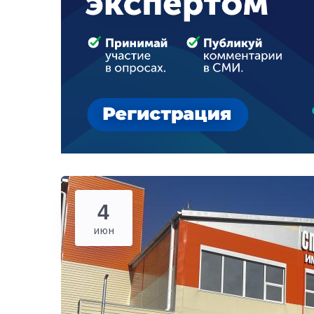
4
июн