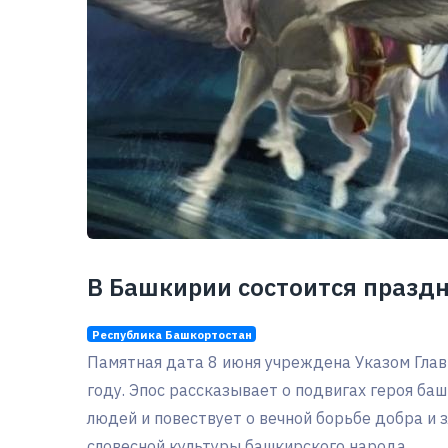
В Башкирии состоится праздн
Республика Башкортостан
Памятная дата 8 июня учреждена Указом Гла
году. Эпос рассказывает о подвигах героя ба
людей и повествует о вечной борьбе добра и з
словесной культуры башкирского народа.