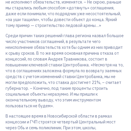
не исполняют обязательств, изменятся. – Не скрою, раньше
мы старались любым способом «дотянуть» соглашения,
даже если понимали, что подрядчик уже несостоятельный,
«за уши тащили», чтобы довести объект до конца. Яркий
тому пример — строительство ледовой арены…»
Среди причин таких решений глава региона назвал большое
число участников соглашений, в результате чего
неисполнение обязательств хотя бы одним из них приводит
к срыву сроков. В то же время основная причина отказа от
концессий, по словам Андрея Травникова, состоит в
повышении ключевой ставки Центробанка. «Несмотря на то,
что в соглашениях заложена формула по возврату заемных
средств с учетом изменений ставки Центробанка, мы не
могли предположить, что ставка достигнет 21%, – считает
губернатор. – Конечно, под такие проценты строить
социальные объекты неразумно. И мы пришли к
окончательному выводу, что этим инструментом
пользоваться не будем».
В настоящее время в Новосибирской области в рамках
концессии и ГЧП строятся четвертый Центральный мост
через Обь и семь поликлиник. При этом, школы,