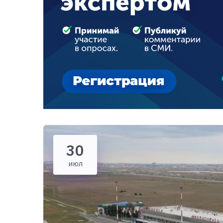
30
июл