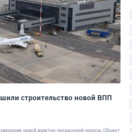
ршили строительство новой ВПП
зведение новой взлетно-посадочной полосы. Объект